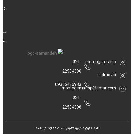
درب
م
سوا
متد
021-
momogemshop
22534396
codmozhi
09355486933
momogemshop@gmail.com
021-
22534396
کلیه حقوق مادی و معنوی سایت محفوظ می باشد.