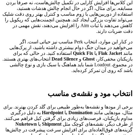
این کلاس‌ها افزایش کارایی در تکمیل چالش‌هاست، نه صرفاً بردن
مسابقه. برای مثال، اگر در حال انجام چالش هدشات هستید،
استفاده از دوربین‌هایی با زوم مناسب و کنترل بهتر روی دقت شلیک
می‌تواند تفاوت بزرگی ایجاد کند. همچنین اتچمنت‌هایی که ریکویل را
کاهش می‌دهند یا ثبات Aim را افزایش می‌دهند، نقش مهمی در
دقت ضربات دارند.
در کنار این موارد، انتخاب Perk مناسب نیز حیاتی است. اگر
می‌خواهید در میدان جنگ دوام بیشتری داشته باشید، از پرک‌هایی
مانند
Flak Jacket
یا
Quick Fix
استفاده کنید. در حالی که برای
بازیکنان مخفی‌کار،
Ghost
و
Dead Silence
انتخاب‌های بهتری هستند.
در مجموع، Loadout شما باید هماهنگ با سبک بازی و نوع چالشی
باشد که روی آن تمرکز کرده‌اید.
انتخاب مود و نقشه‌ی مناسب
برخی از مودها و نقشه‌ها به‌طور طبیعی برای گلد کردن بهترند. برای
مثال، مودهایی مانند
Domination
یا
Hardpoint
به دلیل درگیری
مداوم بازیکنان، فرصت‌های زیادی برای گرفتن کیل فراهم می‌کنند.
از طرف دیگر، نقشه‌های کوچک مثل
Shipment
یا
Nuketown
گزینه‌های فوق‌العاده‌ای برای افزایش سرعت پیشرفت در چالش‌ها