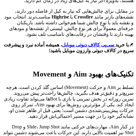
هستند، به‌ویژه اگر نیاز به کیل‌های زیاد در زمان کم دارید.
در مقابل، برای چالش‌هایی که نیاز به کیل از فاصله دور دارند،
نقشه‌های بازتر مانند
Crossfire
یا
Highrise
مناسب‌ترند. انتخاب مود
و نقشه باید با نوع چالش شما هم‌خوانی داشته باشد. بازیکنان
حرفه‌ای معمولاً برای هر نوع چالش، لیستی از نقشه‌ها و مودهای
بهینه دارند تا وقتشان در رقابت‌های نامناسب تلف نشود.
📌با خرید
سی‌پی کالاف دیوتی موبایل
، همیشه آماده نبرد و پیشرفت
سریع در کالاف دیوتی وارزون موبایل باشید!
تکنیک‌های بهبود
Aim
و
Movement
تسلط بر Aim و حرکت (Movement) اساس گلد کردن است. هرچه
سریع‌تر و دقیق‌تر هدف بگیرید، چالش‌ها راحت‌تر پیش می‌روند.
تمرین روزانه در بخش تمرینی یا بازی با Botها می‌تواند تفاوت زیادی
ایجاد کند. یکی از مؤثرترین روش‌ها برای بهبود Aim، تمرکز روی
حرکات پیش‌بینی‌شده‌ی دشمن است؛ یعنی قبل از ظاهر شدن او،
نشانه‌گیر خود را در جهت مسیر احتمالی‌اش قرار دهید.
در کنار Aim، مهارت‌های حرکتی مانند Slide، Jump Shot و Drop
Shot نیز اهمیت بالایی دارند. این حرکات باعث می‌شوند دشمن نتواند